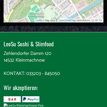
Leaflet
| Map data ©
OpenStreetMap
contributors,
CC-BY-SA
LeeSu Sushi & Slimfood​​
Zehlendorfer Damm 120
14532 Kleinmachnow
KONTAKT: 033203 - 845050
Wir akzeptieren:
​