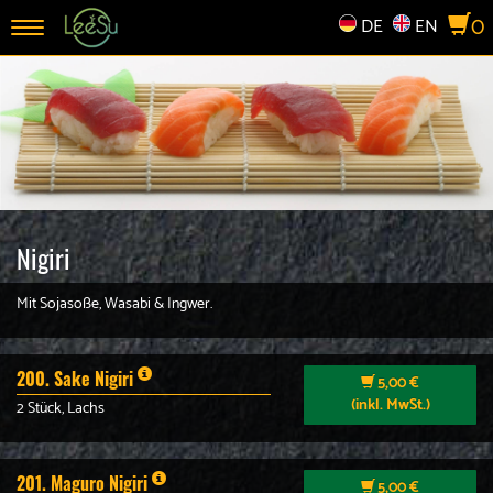
0
DE
EN
Toggle
navigation
Nigiri
Mit Sojasoße, Wasabi & Ingwer.
200. Sake Nigiri
5,00 €
(inkl. MwSt.)
2 Stück, Lachs
201. Maguro Nigiri
5,00 €