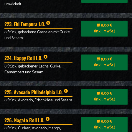
umwickelt
223. Ebi Tempura I.O.
9,00 €
(inkl. MwSt.)
8 Stück, gebackene Garnelen mit Gurke
und Sesam
224. Happy Roll I.O.
9,00 €
(inkl. MwSt.)
8 Stück, gebackener Lachs, Gurke,
Camembert und Sesam
225. Avocado Philadelphia I.O.
9,00 €
(inkl. MwSt.)
8 Stück, Avocado, Frischkäse und Sesam
226. Nagato Roll I.O.
9,00 €
(inkl. MwSt.)
8 Stück, Gurken, Avocado, Mango,