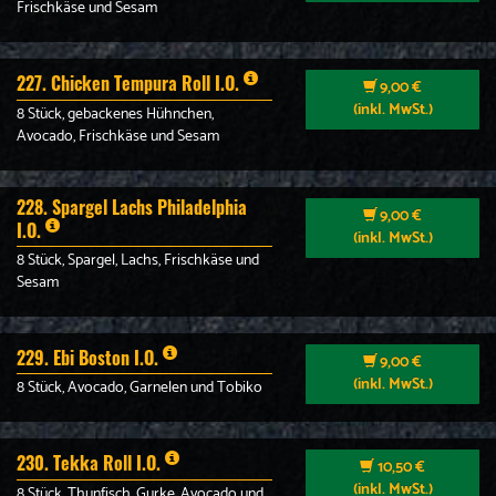
Frischkäse und Sesam
227. Chicken Tempura Roll I.O.
9,00 €
(inkl. MwSt.)
8 Stück, gebackenes Hühnchen,
Avocado, Frischkäse und Sesam
228. Spargel Lachs Philadelphia
9,00 €
I.O.
(inkl. MwSt.)
8 Stück, Spargel, Lachs, Frischkäse und
Sesam
229. Ebi Boston I.O.
9,00 €
(inkl. MwSt.)
8 Stück, Avocado, Garnelen und Tobiko
230. Tekka Roll I.O.
10,50 €
(inkl. MwSt.)
8 Stück, Thunfisch, Gurke, Avocado und