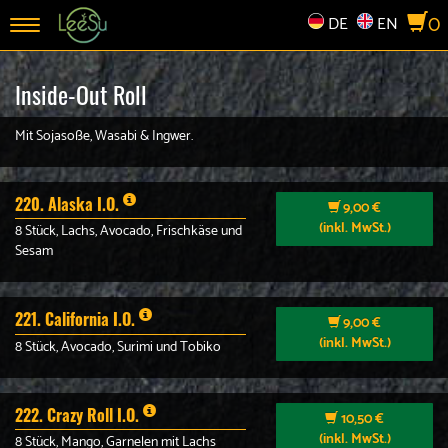
0
DE
EN
Toggle
navigation
Inside-Out Roll
Mit Sojasoße, Wasabi & Ingwer.
220. Alaska I.O.
9,00 €
(inkl. MwSt.)
8 Stück, Lachs, Avocado, Frischkäse und
Sesam
221. California I.O.
9,00 €
(inkl. MwSt.)
8 Stück, Avocado, Surimi und Tobiko
222. Crazy Roll I.O.
10,50 €
(inkl. MwSt.)
8 Stück, Mango, Garnelen mit Lachs