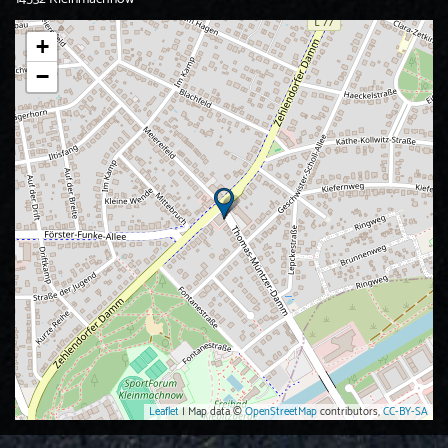
+
−
Leaflet
| Map data ©
OpenStreetMap
contributors,
CC-BY-SA