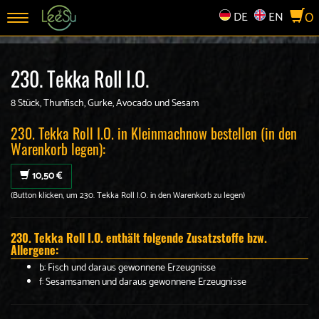
0
DE
EN
Toggle
navigation
230. Tekka Roll I.O.
8 Stück, Thunfisch, Gurke, Avocado und Sesam
230. Tekka Roll I.O. in Kleinmachnow bestellen (in den
Warenkorb legen):
10,50 €
(Button klicken, um 230. Tekka Roll I.O. in den Warenkorb zu legen)
230. Tekka Roll I.O. enthält folgende Zusatzstoffe bzw.
Allergene:
b: Fisch und daraus gewonnene Erzeugnisse
f: Sesamsamen und daraus gewonnene Erzeugnisse